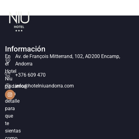
Autor:
reinaldo
Información
En
Av. de François Mitterrand, 102, AD200 Encamp,
el
Andorra
Hotel
+376 609 470
Niu
info@hotelniuandorra.com
cuidamos
cada
detalle
para
que
te
sientas
como