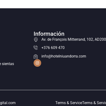
Información
Av. de François Mitterrand, 102, AD20
+376 609 470
info@hotelniuandorra.com
e sientas
igital.com
Terms & Service
Terms & Servi